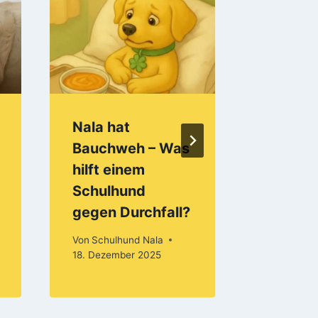
Nala hat
Nala in
Bauchweh – Was
Von
Schulh
hilft einem
22. März 2
Schulhund
gegen Durchfall?
Von
Schulhund Nala
18. Dezember 2025