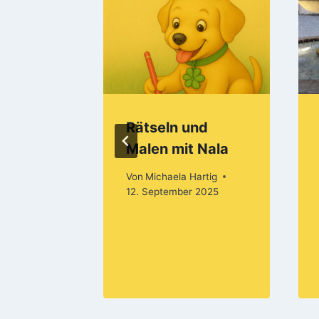
me
Rätseln und
Malen mit Nala
 Nala
Von
Michaela Hartig
12. September 2025