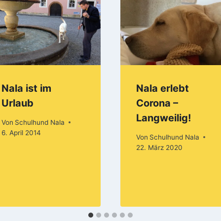
Nala ist im
Nala erlebt
Urlaub
Corona –
Langweilig!
Von
Schulhund Nala
6. April 2014
Von
Schulhund Nala
22. März 2020