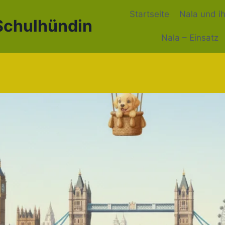
Startseite
Nala und i
 Schulhündin
Nala – Einsatz