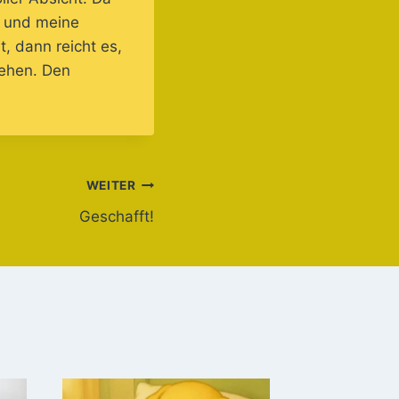
er und meine
, dann reicht es,
tehen. Den
WEITER
Geschafft!