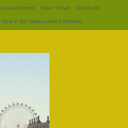
hre Geschichten
Nala – Privat
Schulhund
Nala in der Alleenschule Kirchheim