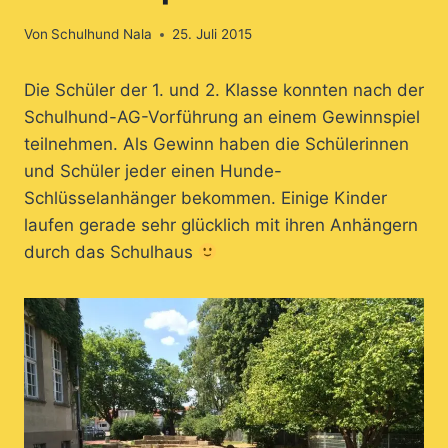
Von
Schulhund Nala
25. Juli 2015
Die Schüler der 1. und 2. Klasse konnten nach der
Schulhund-AG-Vorführung an einem Gewinnspiel
teilnehmen. Als Gewinn haben die Schülerinnen
und Schüler jeder einen Hunde-
Schlüsselanhänger bekommen. Einige Kinder
laufen gerade sehr glücklich mit ihren Anhängern
durch das Schulhaus