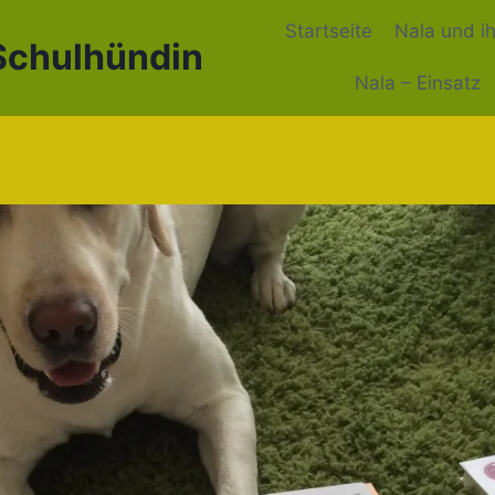
Startseite
Nala und i
 Schulhündin
Nala – Einsatz