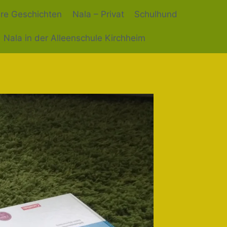
hre Geschichten
Nala – Privat
Schulhund
Nala in der Alleenschule Kirchheim