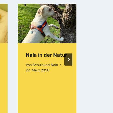
Nala in der Natur
Nala a
Von
Schulhund Nala
Von
Schulh
22. März 2020
29. August