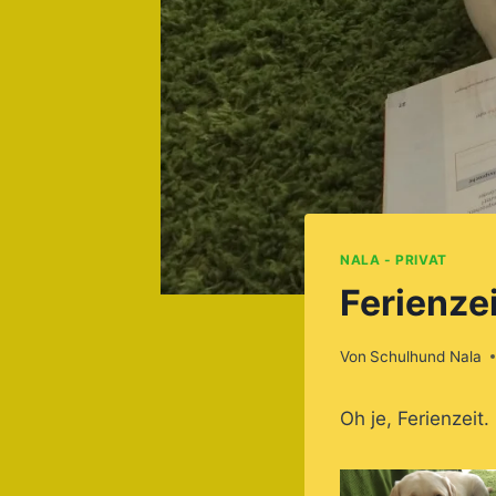
NALA - PRIVAT
Ferienzei
Von
Schulhund Nala
Oh je, Ferienzeit