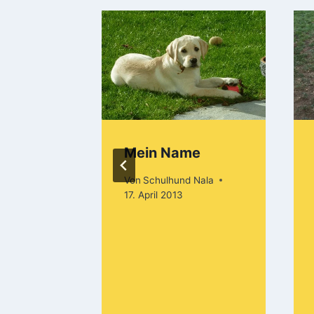
eues
Mein Name
6
Von
Schulhund Nala
17. April 2013
 Nala
2025