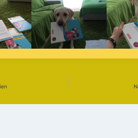
gation
ien
N