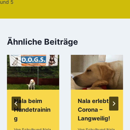
und 5
Ähnliche Beiträge
Nala beim
Nala erlebt
Hundetrainin
Corona –
g
Langweilig!
Von
Schulhund Nala
Von
Schulhund Nala