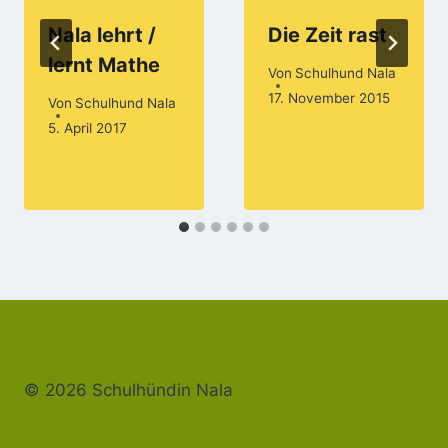
Nala lehrt /
Die Zeit rast
lernt Mathe
Von
Schulhund Nala
17. November 2015
Von
Schulhund Nala
5. April 2017
© 2026 Schulhündin Nala