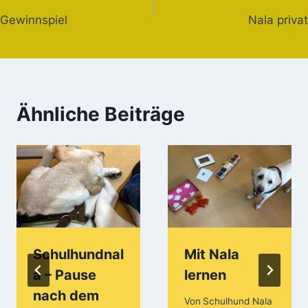
Beitragsnavigation
Gewinnspiel
Nala privat
Ähnliche Beiträge
Schulhundnal
Mit Nala
a – Pause
lernen
nach dem
Von
Schulhund Nala