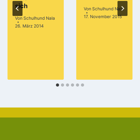
sich
Von
Schulhund Nala
17. November 2015
Von
Schulhund Nala
26. März 2014