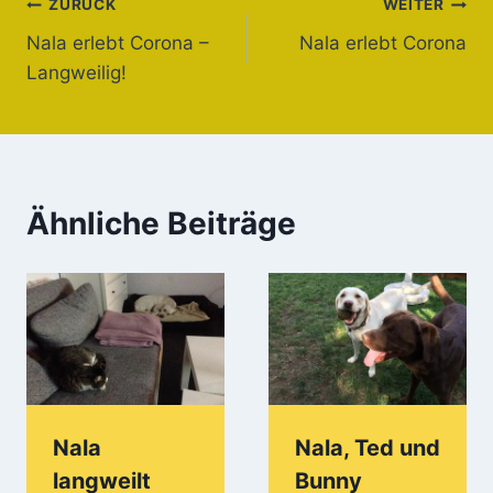
Beitragsnavigation
ZURÜCK
WEITER
Nala erlebt Corona –
Nala erlebt Corona
Langweilig!
Ähnliche Beiträge
Nala
Nala, Ted und
langweilt
Bunny